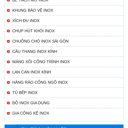
KHUNG BẢO VỆ INOX
XÍCH ĐU INOX
CHỤP HÚT KHÓI INOX
CHUỒNG CHÓ INOX SÀI GÒN
CẦU THANG INOX KÍNH
MÁNG XỐI CÔNG TRÌNH INOX
LAN CAN INOX KÍNH
HÀNG RÀO CỔNG NGÕ INOX
TỦ BẾP INOX
ĐỒ INOX GIA DỤNG
VÌ SAO NÊN LỰA CHỌN KỆ INOX?t
GIA CÔNG KỆ INOX
VÌ SAO NÊN LỰA CHỌN KỆ INOX? Hiện nay,
việc sử dụng các thiết bị inox ngày cà...